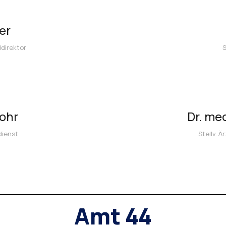
er
ddirektor
S
ohr
Dr. me
dienst
Stellv. Ä
Amt 44