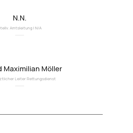
N.N.
tellv. Amtsleitung | N/A
d Maximilian Möller
rztlicher Leiter Rettungsdienst