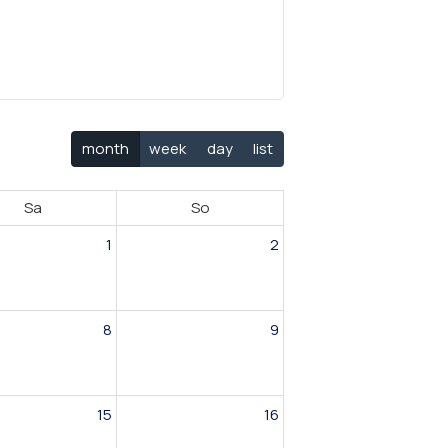
month
week
day
list
Sa
So
1
2
8
9
15
16