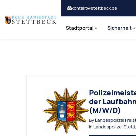
kontakt@stettbeck.de
Stadtportal
Sicherheit
Polizeimeist
der Laufbahn
(M/W/D)
By
Landespolizei Frei
in
Landespolizei Stett