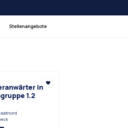
Stellenangebote
eranwärter in
gruppe 1.2
staatnord
beck