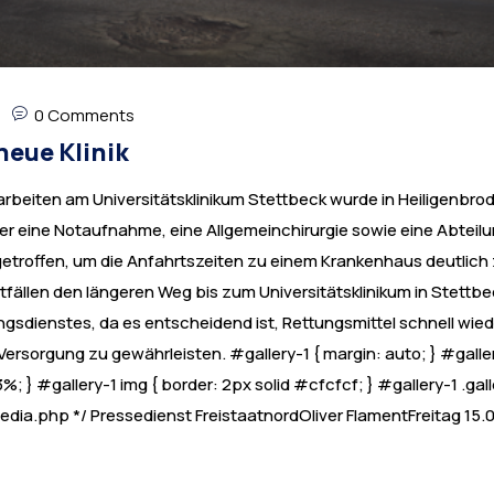
0 Comments
neue Klinik
beiten am Universitätsklinikum Stettbeck wurde in Heiligenbrode 
 eine Notaufnahme, eine Allgemeinchirurgie sowie eine Abteilun
troffen, um die Anfahrtszeiten zu einem Krankenhaus deutlich 
tfällen den längeren Weg bis zum Universitätsklinikum in Stettbe
gsdienstes, da es entscheidend ist, Rettungsmittel schnell wie
rsorgung zu gewährleisten. #gallery-1 { margin: auto; } #gallery-
%; } #gallery-1 img { border: 2px solid #cfcfcf; } #gallery-1 .gall
edia.php */ Pressedienst FreistaatnordOliver FlamentFreitag
15.