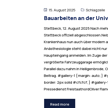
15. August 2025
Schlagzeile
Bauarbeiten an der Univ
Stettbeck, 12. August 2025 Nach mehr
Stettbeck offiziell abgeschlossen.Ne
Krankenhaus nun auch über modern aus
Anästhesiologie steht dabei nicht nur
Haupteingang anmelden. Im Zuge der 
vergrößerte Fahrzeuggarage ermöglicht
Parallel dazu nahm in Heiligenbrode, Or
Beitrag. #gallery-1 { margin: auto; } #g
border: 2px solid #cfcfcf; } #gallery-
Pressedienst FreistaatnordOliver Fla
Read more