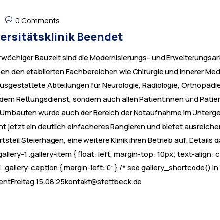
0 Comments
ersitätsklinik Beendet
wöchiger Bauzeit sind die Modernisierungs- und Erweiterungsarb
ben den etablierten Fachbereichen wie Chirurgie und Innerer Med
gestattete Abteilungen für Neurologie, Radiologie, Orthopädie
 dem Rettungsdienst, sondern auch allen Patientinnen und Patien
Umbauten wurde auch der Bereich der Notaufnahme im Untergesc
 jetzt ein deutlich einfacheres Rangieren und bietet ausreiche
tsteil Steierhagen, eine weitere Klinik ihren Betrieb auf. Detail
allery-1 .gallery-item { float: left; margin-top: 10px; text-align: 
1 .gallery-caption { margin-left: 0; } /* see gallery_shortcode() 
mentFreitag
15.08.25kontakt@stettbeck.de